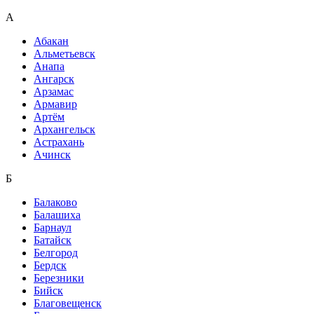
А
Абакан
Альметьевск
Анапа
Ангарск
Арзамас
Армавир
Артём
Архангельск
Астрахань
Ачинск
Б
Балаково
Балашиха
Барнаул
Батайск
Белгород
Бердск
Березники
Бийск
Благовещенск