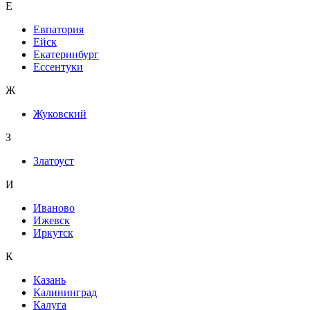
Е
Евпатория
Ейск
Екатеринбург
Ессентуки
Ж
Жуковский
З
Златоуст
И
Иваново
Ижевск
Иркутск
К
Казань
Калининград
Калуга