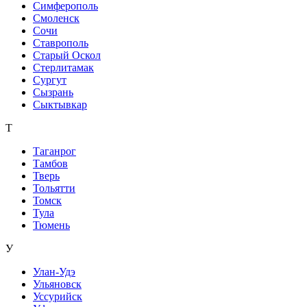
Симферополь
Смоленск
Сочи
Ставрополь
Старый Оскол
Стерлитамак
Сургут
Сызрань
Сыктывкар
Т
Таганрог
Тамбов
Тверь
Тольятти
Томск
Тула
Тюмень
У
Улан-Удэ
Ульяновск
Уссурийск