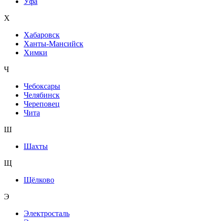
Уфа
Х
Хабаровск
Ханты-Мансийск
Химки
Ч
Чебоксары
Челябинск
Череповец
Чита
Ш
Шахты
Щ
Щёлково
Э
Электросталь