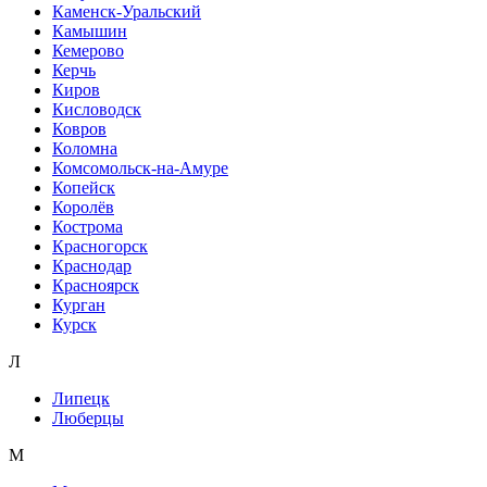
Каменск-Уральский
Камышин
Кемерово
Керчь
Киров
Кисловодск
Ковров
Коломна
Комсомольск-на-Амуре
Копейск
Королёв
Кострома
Красногорск
Краснодар
Красноярск
Курган
Курск
Л
Липецк
Люберцы
М