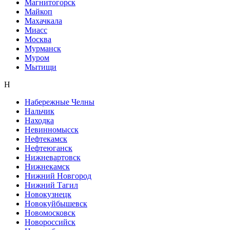
Магнитогорск
Майкоп
Махачкала
Миасс
Москва
Мурманск
Муром
Мытищи
Н
Набережные Челны
Нальчик
Находка
Невинномысск
Нефтекамск
Нефтеюганск
Нижневартовск
Нижнекамск
Нижний Новгород
Нижний Тагил
Новокузнецк
Новокуйбышевск
Новомосковск
Новороссийск