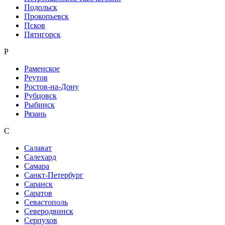
Подольск
Прокопьевск
Псков
Пятигорск
Р
Раменское
Реутов
Ростов-на-Дону
Рубцовск
Рыбинск
Рязань
С
Салават
Салехард
Самара
Санкт-Петербург
Саранск
Саратов
Севастополь
Северодвинск
Серпухов