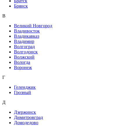
Братск
Брянск
В
Великий Новгород
Владивосток
Владикавказ
Владимир
Волгоград
Волгодонск
Волжский
Вологда
Воронеж
Г
Геленджик
Грозный
Д
Дзержинск
Димитровград
Домодедово