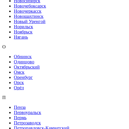
Новосибирск
Новочебоксарск
Новочеркасск
Новошахтинск
Новый Уренгой
Норильск
Ноябрьск
Нягань
О
Обнинск
Одинцово
Октябрьский
Омск
Оренбург
Орск
Орёл
П
Пенза
Первоуральск
Пермь
Петрозаводск
Петропавловск-Камчатский