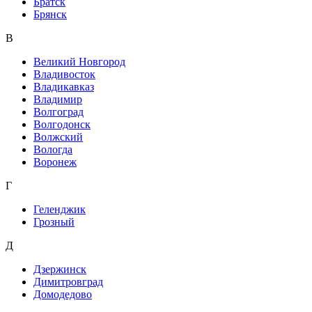
Братск
Брянск
В
Великий Новгород
Владивосток
Владикавказ
Владимир
Волгоград
Волгодонск
Волжский
Вологда
Воронеж
Г
Геленджик
Грозный
Д
Дзержинск
Димитровград
Домодедово