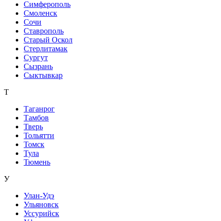
Симферополь
Смоленск
Сочи
Ставрополь
Старый Оскол
Стерлитамак
Сургут
Сызрань
Сыктывкар
Т
Таганрог
Тамбов
Тверь
Тольятти
Томск
Тула
Тюмень
У
Улан-Удэ
Ульяновск
Уссурийск