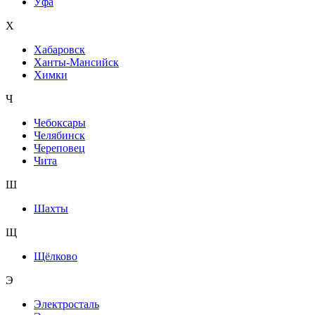
Уфа
Х
Хабаровск
Ханты-Мансийск
Химки
Ч
Чебоксары
Челябинск
Череповец
Чита
Ш
Шахты
Щ
Щёлково
Э
Электросталь