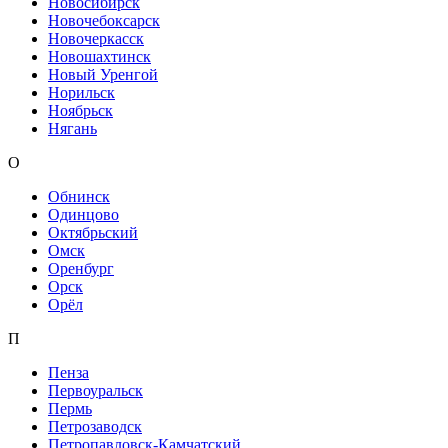
Новосибирск
Новочебоксарск
Новочеркасск
Новошахтинск
Новый Уренгой
Норильск
Ноябрьск
Нягань
О
Обнинск
Одинцово
Октябрьский
Омск
Оренбург
Орск
Орёл
П
Пенза
Первоуральск
Пермь
Петрозаводск
Петропавловск-Камчатский