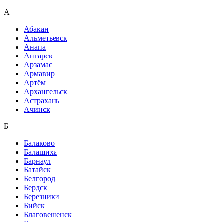
А
Абакан
Альметьевск
Анапа
Ангарск
Арзамас
Армавир
Артём
Архангельск
Астрахань
Ачинск
Б
Балаково
Балашиха
Барнаул
Батайск
Белгород
Бердск
Березники
Бийск
Благовещенск