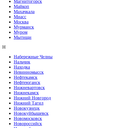
Магнитогорск
Майкоп
Махачкала
Миасс
Москва
Мурманск
Муром
Мытищи
Н
Набережные Челны
Нальчик
Находка
Невинномысск
Нефтекамск
Нефтеюганск
Нижневартовск
Нижнекамск
Нижний Новгород
Нижний Тагил
Новокузнецк
Новокуйбышевск
Новомосковск
Новороссийск