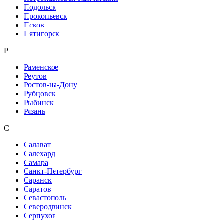
Подольск
Прокопьевск
Псков
Пятигорск
Р
Раменское
Реутов
Ростов-на-Дону
Рубцовск
Рыбинск
Рязань
С
Салават
Салехард
Самара
Санкт-Петербург
Саранск
Саратов
Севастополь
Северодвинск
Серпухов