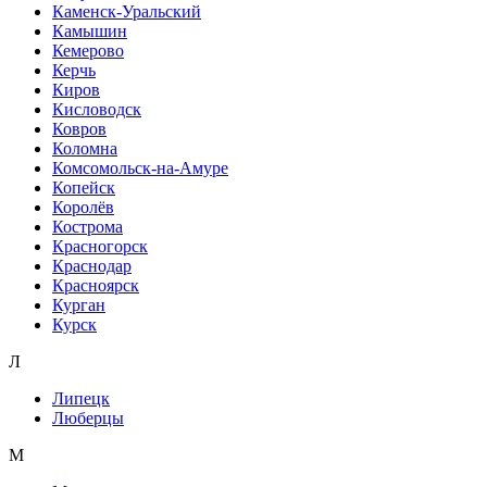
Каменск-Уральский
Камышин
Кемерово
Керчь
Киров
Кисловодск
Ковров
Коломна
Комсомольск-на-Амуре
Копейск
Королёв
Кострома
Красногорск
Краснодар
Красноярск
Курган
Курск
Л
Липецк
Люберцы
М