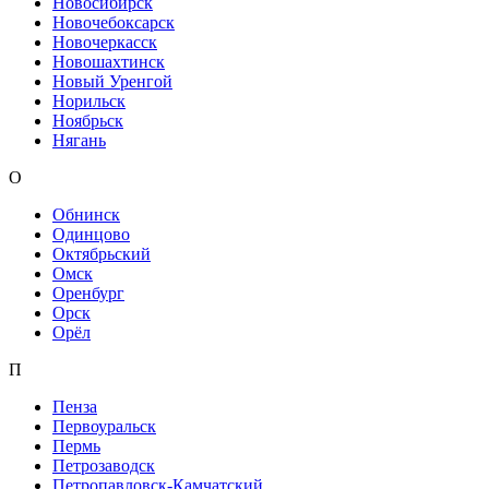
Новосибирск
Новочебоксарск
Новочеркасск
Новошахтинск
Новый Уренгой
Норильск
Ноябрьск
Нягань
О
Обнинск
Одинцово
Октябрьский
Омск
Оренбург
Орск
Орёл
П
Пенза
Первоуральск
Пермь
Петрозаводск
Петропавловск-Камчатский