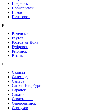
Подольск
Прокопьевск
Псков
Пятигорск
Р
Раменское
Реутов
Ростов-на-Дону
Рубцовск
Рыбинск
Рязань
С
Салават
Салехард
Самара
Санкт-Петербург
Саранск
Саратов
Севастополь
Северодвинск
Серпухов