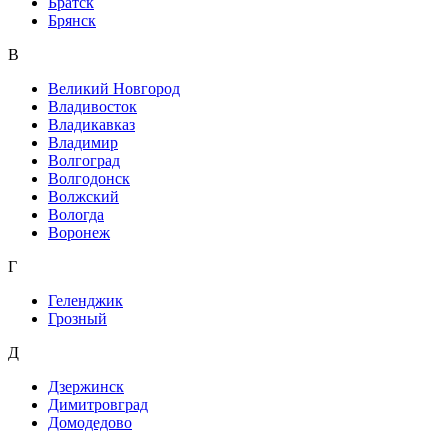
Братск
Брянск
В
Великий Новгород
Владивосток
Владикавказ
Владимир
Волгоград
Волгодонск
Волжский
Вологда
Воронеж
Г
Геленджик
Грозный
Д
Дзержинск
Димитровград
Домодедово