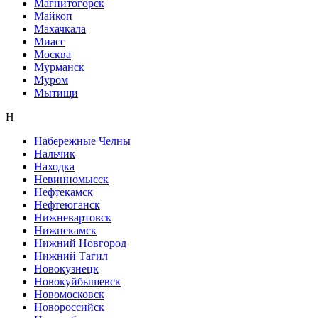
Магнитогорск
Майкоп
Махачкала
Миасс
Москва
Мурманск
Муром
Мытищи
Н
Набережные Челны
Нальчик
Находка
Невинномысск
Нефтекамск
Нефтеюганск
Нижневартовск
Нижнекамск
Нижний Новгород
Нижний Тагил
Новокузнецк
Новокуйбышевск
Новомосковск
Новороссийск