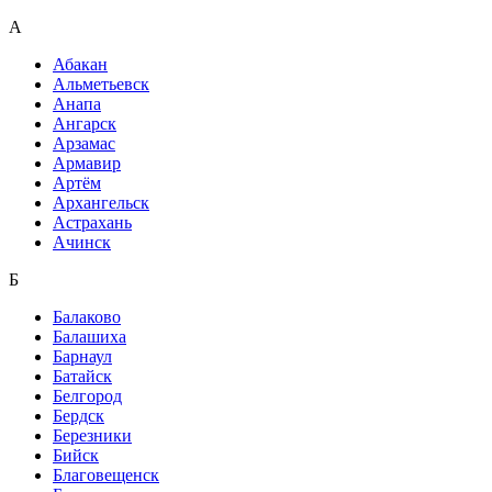
А
Абакан
Альметьевск
Анапа
Ангарск
Арзамас
Армавир
Артём
Архангельск
Астрахань
Ачинск
Б
Балаково
Балашиха
Барнаул
Батайск
Белгород
Бердск
Березники
Бийск
Благовещенск