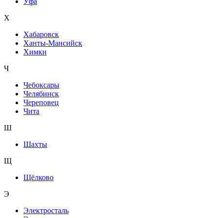
Уфа
Х
Хабаровск
Ханты-Мансийск
Химки
Ч
Чебоксары
Челябинск
Череповец
Чита
Ш
Шахты
Щ
Щёлково
Э
Электросталь