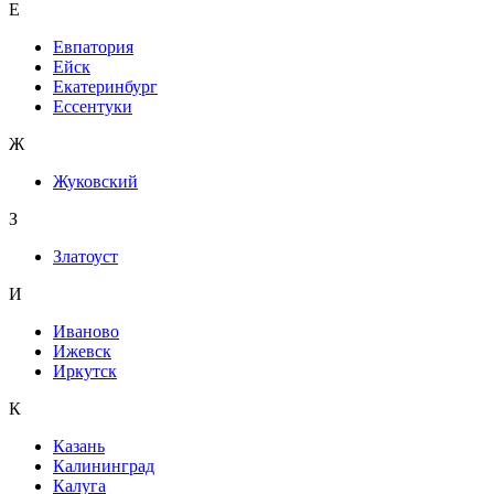
Е
Евпатория
Ейск
Екатеринбург
Ессентуки
Ж
Жуковский
З
Златоуст
И
Иваново
Ижевск
Иркутск
К
Казань
Калининград
Калуга