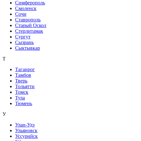
Симферополь
Смоленск
Сочи
Ставрополь
Старый Оскол
Стерлитамак
Сургут
Сызрань
Сыктывкар
Т
Таганрог
Тамбов
Тверь
Тольятти
Томск
Тула
Тюмень
У
Улан-Удэ
Ульяновск
Уссурийск