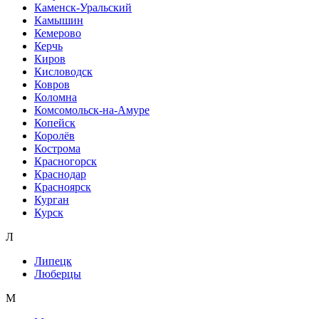
Каменск-Уральский
Камышин
Кемерово
Керчь
Киров
Кисловодск
Ковров
Коломна
Комсомольск-на-Амуре
Копейск
Королёв
Кострома
Красногорск
Краснодар
Красноярск
Курган
Курск
Л
Липецк
Люберцы
М