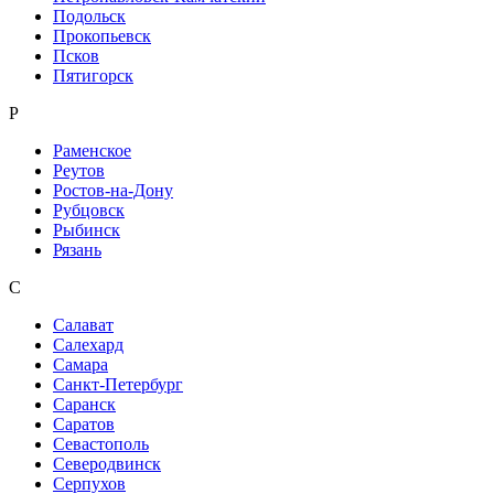
Подольск
Прокопьевск
Псков
Пятигорск
Р
Раменское
Реутов
Ростов-на-Дону
Рубцовск
Рыбинск
Рязань
С
Салават
Салехард
Самара
Санкт-Петербург
Саранск
Саратов
Севастополь
Северодвинск
Серпухов