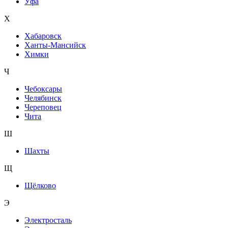
Уфа
Х
Хабаровск
Ханты-Мансийск
Химки
Ч
Чебоксары
Челябинск
Череповец
Чита
Ш
Шахты
Щ
Щёлково
Э
Электросталь