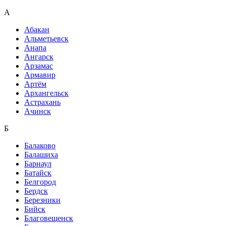
А
Абакан
Альметьевск
Анапа
Ангарск
Арзамас
Армавир
Артём
Архангельск
Астрахань
Ачинск
Б
Балаково
Балашиха
Барнаул
Батайск
Белгород
Бердск
Березники
Бийск
Благовещенск