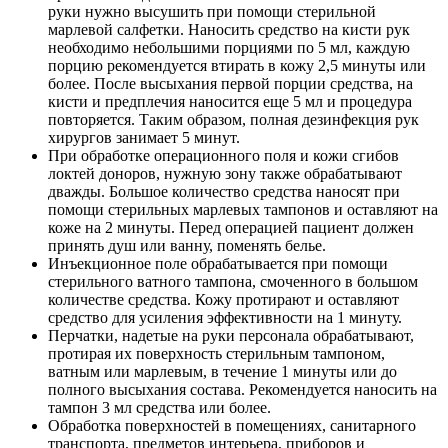
руки нужно высушить при помощи стерильной
марлевой салфетки. Наносить средство на кисти рук
необходимо небольшими порциями по 5 мл, каждую
порцию рекомендуется втирать в кожу 2,5 минуты или
более. После высыхания первой порции средства, на
кисти и предплечия наносится еще 5 мл и процедура
повторяется. Таким образом, полная дезинфекция рук
хирургов занимает 5 минут.
При обработке операционного поля и кожи сгибов
локтей доноров, нужную зону также обрабатывают
дважды. Большое количество средства наносят при
помощи стерильных марлевых тампонов и оставляют на
коже на 2 минуты. Перед операцией пациент должен
принять душ или ванну, поменять белье.
Инъекционное поле обрабатывается при помощи
стерильного ватного тампона, смоченного в большом
количестве средства. Кожу протирают и оставляют
средство для усиления эффективности на 1 минуту.
Перчатки, надетые на руки персонала обрабатывают,
протирая их поверхность стерильным тампоном,
ватным или марлевым, в течение 1 минуты или до
полного высыхания состава. Рекомендуется наносить на
тампон 3 мл средства или более.
Обработка поверхностей в помещениях, санитарного
транспорта, предметов интерьера, приборов и