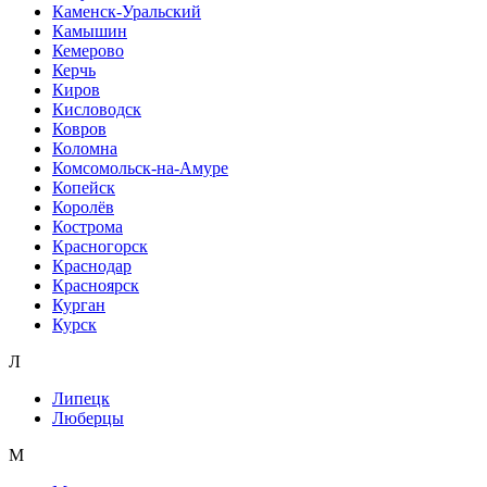
Каменск-Уральский
Камышин
Кемерово
Керчь
Киров
Кисловодск
Ковров
Коломна
Комсомольск-на-Амуре
Копейск
Королёв
Кострома
Красногорск
Краснодар
Красноярск
Курган
Курск
Л
Липецк
Люберцы
М