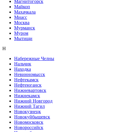
Магнитогорск
Майкоп
Махачкала
Миасс
Москва
Мурманск
Муром
Мытищи
Н
Набережные Челны
Нальчик
Находка
Невинномысск
Нефтекамск
Нефтеюганск
Нижневартовск
Нижнекамск
Нижний Новгород
Нижний Тагил
Новокузнецк
Новокуйбышевск
Новомосковск
Новороссийск