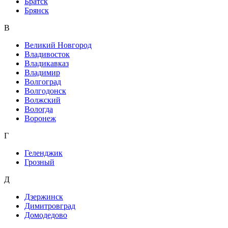
Братск
Брянск
В
Великий Новгород
Владивосток
Владикавказ
Владимир
Волгоград
Волгодонск
Волжский
Вологда
Воронеж
Г
Геленджик
Грозный
Д
Дзержинск
Димитровград
Домодедово