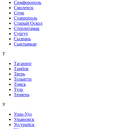
Симферополь
Смоленск
Сочи
Ставрополь
Старый Оскол
Стерлитамак
Сургут
Сызрань
Сыктывкар
Т
Таганрог
Тамбов
Тверь
Тольятти
Томск
Тула
Тюмень
У
Улан-Удэ
Ульяновск
Уссурийск