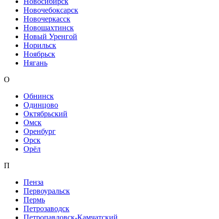
Новосибирск
Новочебоксарск
Новочеркасск
Новошахтинск
Новый Уренгой
Норильск
Ноябрьск
Нягань
О
Обнинск
Одинцово
Октябрьский
Омск
Оренбург
Орск
Орёл
П
Пенза
Первоуральск
Пермь
Петрозаводск
Петропавловск-Камчатский