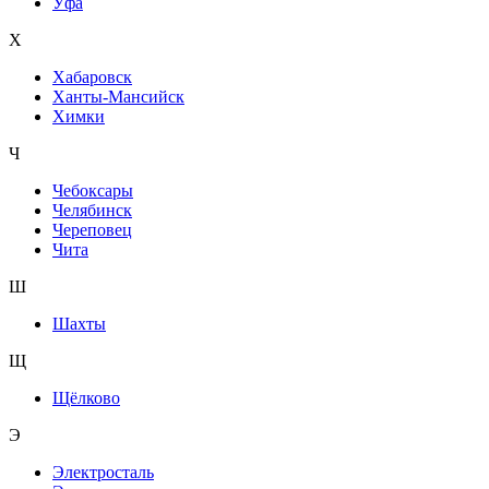
Уфа
Х
Хабаровск
Ханты-Мансийск
Химки
Ч
Чебоксары
Челябинск
Череповец
Чита
Ш
Шахты
Щ
Щёлково
Э
Электросталь