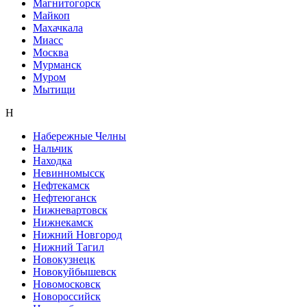
Магнитогорск
Майкоп
Махачкала
Миасс
Москва
Мурманск
Муром
Мытищи
Н
Набережные Челны
Нальчик
Находка
Невинномысск
Нефтекамск
Нефтеюганск
Нижневартовск
Нижнекамск
Нижний Новгород
Нижний Тагил
Новокузнецк
Новокуйбышевск
Новомосковск
Новороссийск