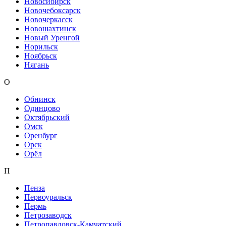
Новосибирск
Новочебоксарск
Новочеркасск
Новошахтинск
Новый Уренгой
Норильск
Ноябрьск
Нягань
О
Обнинск
Одинцово
Октябрьский
Омск
Оренбург
Орск
Орёл
П
Пенза
Первоуральск
Пермь
Петрозаводск
Петропавловск-Камчатский