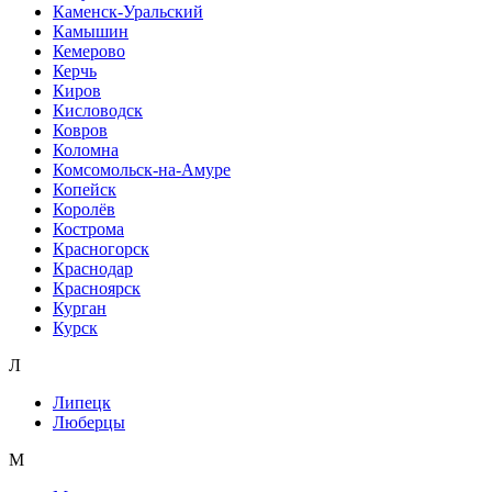
Каменск-Уральский
Камышин
Кемерово
Керчь
Киров
Кисловодск
Ковров
Коломна
Комсомольск-на-Амуре
Копейск
Королёв
Кострома
Красногорск
Краснодар
Красноярск
Курган
Курск
Л
Липецк
Люберцы
М