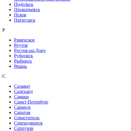
Подольск
Прокопьевск
Псков
Пятигорск
Р
Раменское
Реутов
Ростов-на-Дону
Рубцовск
Рыбинск
Рязань
С
Салават
Салехард
Самара
Санкт-Петербург
Саранск
Саратов
Севастополь
Северодвинск
Серпухов