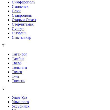
Симферополь
Смоленск
Сочи
Ставрополь
Старый Оскол
Стерлитамак
Сургут
Сызрань
Сыктывкар
Т
Таганрог
Тамбов
Тверь
Тольятти
Томск
Тула
Тюмень
У
Улан-Удэ
Ульяновск
Уссурийск