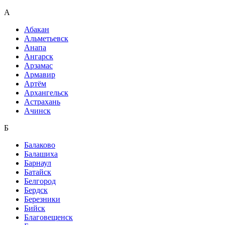
А
Абакан
Альметьевск
Анапа
Ангарск
Арзамас
Армавир
Артём
Архангельск
Астрахань
Ачинск
Б
Балаково
Балашиха
Барнаул
Батайск
Белгород
Бердск
Березники
Бийск
Благовещенск