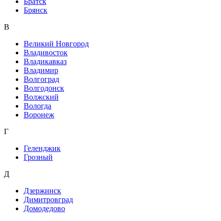
Братск
Брянск
В
Великий Новгород
Владивосток
Владикавказ
Владимир
Волгоград
Волгодонск
Волжский
Вологда
Воронеж
Г
Геленджик
Грозный
Д
Дзержинск
Димитровград
Домодедово