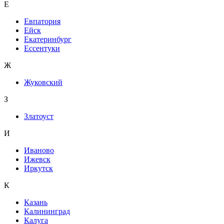
Е
Евпатория
Ейск
Екатеринбург
Ессентуки
Ж
Жуковский
З
Златоуст
И
Иваново
Ижевск
Иркутск
К
Казань
Калининград
Калуга