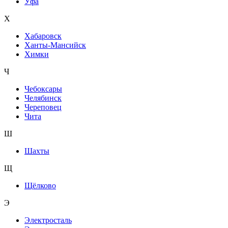
Уфа
Х
Хабаровск
Ханты-Мансийск
Химки
Ч
Чебоксары
Челябинск
Череповец
Чита
Ш
Шахты
Щ
Щёлково
Э
Электросталь