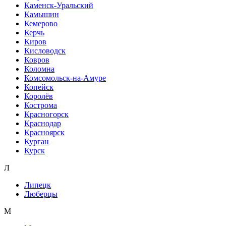
Каменск-Уральский
Камышин
Кемерово
Керчь
Киров
Кисловодск
Ковров
Коломна
Комсомольск-на-Амуре
Копейск
Королёв
Кострома
Красногорск
Краснодар
Красноярск
Курган
Курск
Л
Липецк
Люберцы
М