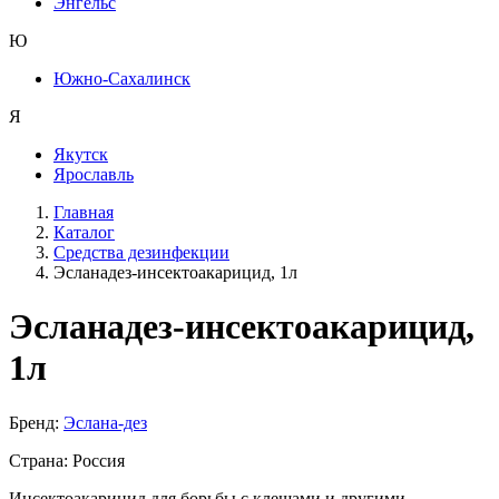
Энгельс
Ю
Южно-Сахалинск
Я
Якутск
Ярославль
Главная
Каталог
Средства дезинфекции
Эсланадез-инсектоакарицид, 1л
Эсланадез-инсектоакарицид,
1л
Бренд:
Эслана-дез
Страна: Россия
Инсектоакарицид для борьбы с клещами и другими