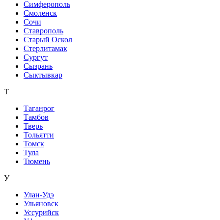
Симферополь
Смоленск
Сочи
Ставрополь
Старый Оскол
Стерлитамак
Сургут
Сызрань
Сыктывкар
Т
Таганрог
Тамбов
Тверь
Тольятти
Томск
Тула
Тюмень
У
Улан-Удэ
Ульяновск
Уссурийск