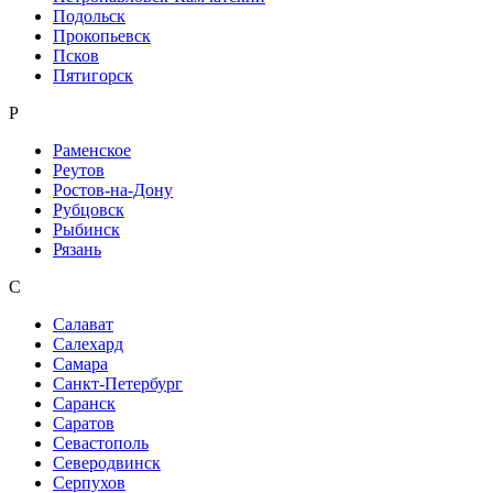
Подольск
Прокопьевск
Псков
Пятигорск
Р
Раменское
Реутов
Ростов-на-Дону
Рубцовск
Рыбинск
Рязань
С
Салават
Салехард
Самара
Санкт-Петербург
Саранск
Саратов
Севастополь
Северодвинск
Серпухов