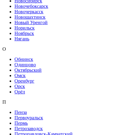
Новосибирск
Новочебоксарск
Новочеркасск
Новошахтинск
Новый Уренгой
Норильск
Ноябрьск
Нягань
О
Обнинск
Одинцово
Октябрьский
Омск
Оренбург
Орск
Орёл
П
Пенза
Первоуральск
Пермь
Петрозаводск
Петропавловск-Камчатский