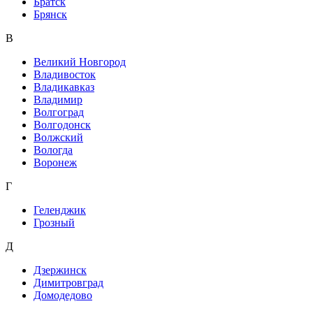
Братск
Брянск
В
Великий Новгород
Владивосток
Владикавказ
Владимир
Волгоград
Волгодонск
Волжский
Вологда
Воронеж
Г
Геленджик
Грозный
Д
Дзержинск
Димитровград
Домодедово