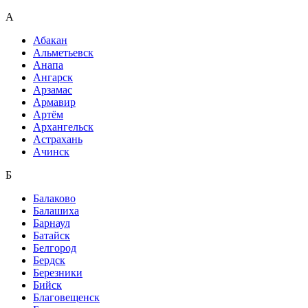
А
Абакан
Альметьевск
Анапа
Ангарск
Арзамас
Армавир
Артём
Архангельск
Астрахань
Ачинск
Б
Балаково
Балашиха
Барнаул
Батайск
Белгород
Бердск
Березники
Бийск
Благовещенск