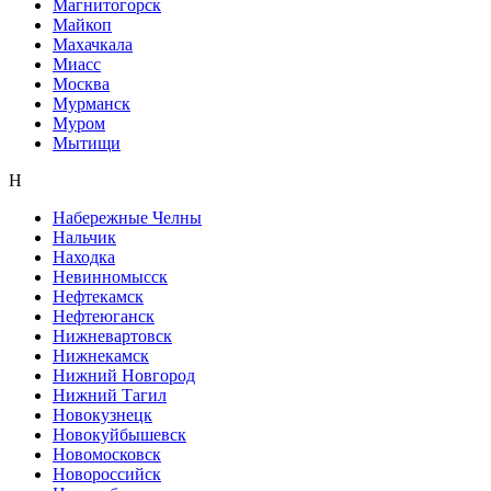
Магнитогорск
Майкоп
Махачкала
Миасс
Москва
Мурманск
Муром
Мытищи
Н
Набережные Челны
Нальчик
Находка
Невинномысск
Нефтекамск
Нефтеюганск
Нижневартовск
Нижнекамск
Нижний Новгород
Нижний Тагил
Новокузнецк
Новокуйбышевск
Новомосковск
Новороссийск