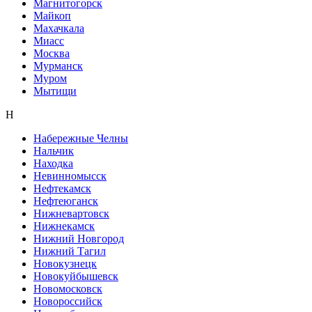
Магнитогорск
Майкоп
Махачкала
Миасс
Москва
Мурманск
Муром
Мытищи
Н
Набережные Челны
Нальчик
Находка
Невинномысск
Нефтекамск
Нефтеюганск
Нижневартовск
Нижнекамск
Нижний Новгород
Нижний Тагил
Новокузнецк
Новокуйбышевск
Новомосковск
Новороссийск