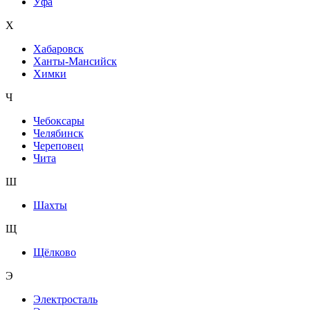
Уфа
Х
Хабаровск
Ханты-Мансийск
Химки
Ч
Чебоксары
Челябинск
Череповец
Чита
Ш
Шахты
Щ
Щёлково
Э
Электросталь