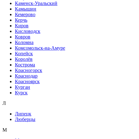
Каменск-Уральский
Камышин
Кемерово
Керчь
Киров
Кисловодск
Ковров
Коломна
Комсомольск-на-Амуре
Копейск
Королёв
Кострома
Красногорск
Краснодар
Красноярск
Курган
Курск
Л
Липецк
Люберцы
М