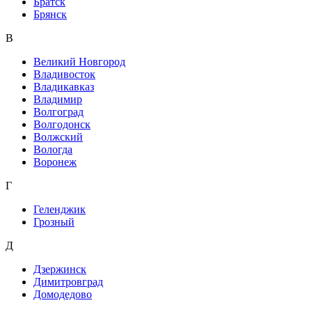
Братск
Брянск
В
Великий Новгород
Владивосток
Владикавказ
Владимир
Волгоград
Волгодонск
Волжский
Вологда
Воронеж
Г
Геленджик
Грозный
Д
Дзержинск
Димитровград
Домодедово