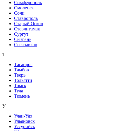
Симферополь
Смоленск
Сочи
Ставрополь
Старый Оскол
Стерлитамак
Сургут
Сызрань
Сыктывкар
Т
Таганрог
Тамбов
Тверь
Тольятти
Томск
Тула
Тюмень
У
Улан-Удэ
Ульяновск
Уссурийск