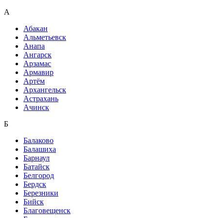
А
Абакан
Альметьевск
Анапа
Ангарск
Арзамас
Армавир
Артём
Архангельск
Астрахань
Ачинск
Б
Балаково
Балашиха
Барнаул
Батайск
Белгород
Бердск
Березники
Бийск
Благовещенск