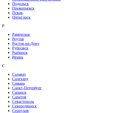
Подольск
Прокопьевск
Псков
Пятигорск
Р
Раменское
Реутов
Ростов-на-Дону
Рубцовск
Рыбинск
Рязань
С
Салават
Салехард
Самара
Санкт-Петербург
Саранск
Саратов
Севастополь
Северодвинск
Серпухов