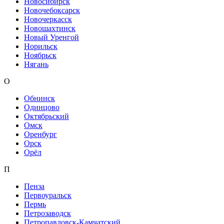
Новосибирск
Новочебоксарск
Новочеркасск
Новошахтинск
Новый Уренгой
Норильск
Ноябрьск
Нягань
О
Обнинск
Одинцово
Октябрьский
Омск
Оренбург
Орск
Орёл
П
Пенза
Первоуральск
Пермь
Петрозаводск
Петропавловск-Камчатский