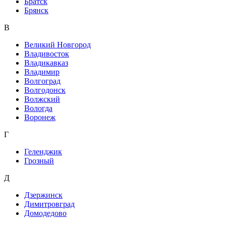
Братск
Брянск
В
Великий Новгород
Владивосток
Владикавказ
Владимир
Волгоград
Волгодонск
Волжский
Вологда
Воронеж
Г
Геленджик
Грозный
Д
Дзержинск
Димитровград
Домодедово