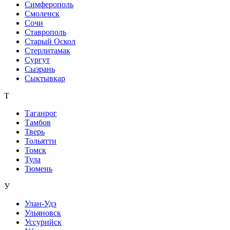
Симферополь
Смоленск
Сочи
Ставрополь
Старый Оскол
Стерлитамак
Сургут
Сызрань
Сыктывкар
Т
Таганрог
Тамбов
Тверь
Тольятти
Томск
Тула
Тюмень
У
Улан-Удэ
Ульяновск
Уссурийск