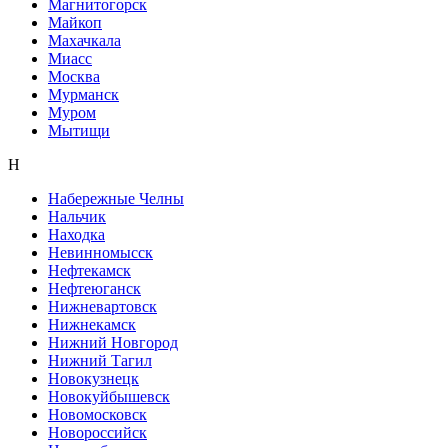
Магнитогорск
Майкоп
Махачкала
Миасс
Москва
Мурманск
Муром
Мытищи
Н
Набережные Челны
Нальчик
Находка
Невинномысск
Нефтекамск
Нефтеюганск
Нижневартовск
Нижнекамск
Нижний Новгород
Нижний Тагил
Новокузнецк
Новокуйбышевск
Новомосковск
Новороссийск