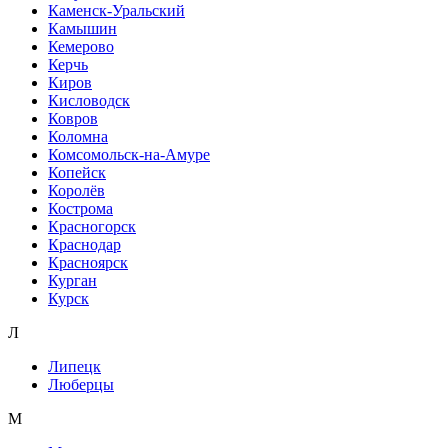
Каменск-Уральский
Камышин
Кемерово
Керчь
Киров
Кисловодск
Ковров
Коломна
Комсомольск-на-Амуре
Копейск
Королёв
Кострома
Красногорск
Краснодар
Красноярск
Курган
Курск
Л
Липецк
Люберцы
М