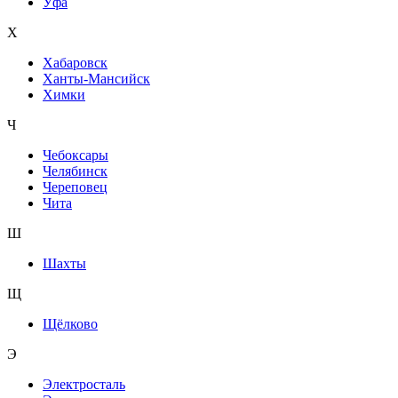
Уфа
Х
Хабаровск
Ханты-Мансийск
Химки
Ч
Чебоксары
Челябинск
Череповец
Чита
Ш
Шахты
Щ
Щёлково
Э
Электросталь