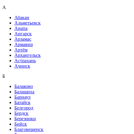
А
Абакан
Альметьевск
Анапа
Ангарск
Арзамас
Армавир
Артём
Архангельск
Астрахань
Ачинск
Б
Балаково
Балашиха
Барнаул
Батайск
Белгород
Бердск
Березники
Бийск
Благовещенск