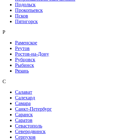
Подольск
Прокопьевск
Псков
Пятигорск
Р
Раменское
Реутов
Ростов-на-Дону
Рубцовск
Рыбинск
Рязань
С
Салават
Салехард
Самара
Санкт-Петербург
Саранск
Саратов
Севастополь
Северодвинск
Серпухов