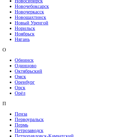
Новосибирск
Новочебоксарск
Новочеркасск
Новошахтинск
Новый Уренгой
Норильск
Ноябрьск
Нягань
О
Обнинск
Одинцово
Октябрьский
Омск
Оренбург
Орск
Орёл
П
Пенза
Первоуральск
Пермь
Петрозаводск
Петропавловск-Камчатский