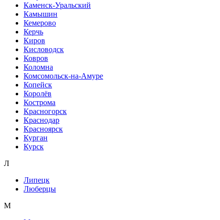
Каменск-Уральский
Камышин
Кемерово
Керчь
Киров
Кисловодск
Ковров
Коломна
Комсомольск-на-Амуре
Копейск
Королёв
Кострома
Красногорск
Краснодар
Красноярск
Курган
Курск
Л
Липецк
Люберцы
М