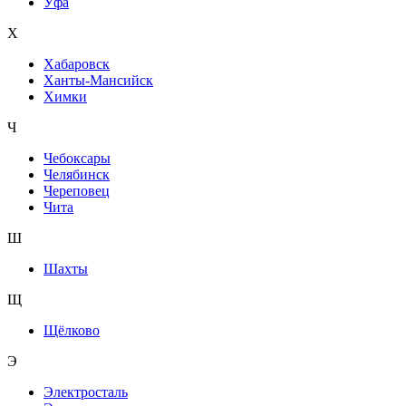
Уфа
Х
Хабаровск
Ханты-Мансийск
Химки
Ч
Чебоксары
Челябинск
Череповец
Чита
Ш
Шахты
Щ
Щёлково
Э
Электросталь