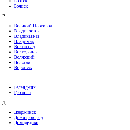
Братск
Брянск
В
Великий Новгород
Владивосток
Владикавказ
Владимир
Волгоград
Волгодонск
Волжский
Вологда
Воронеж
Г
Геленджик
Грозный
Д
Дзержинск
Димитровград
Домодедово