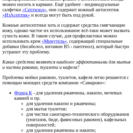
можно носить в кармане. Ещё удобнее - индивидуальные
салфетки
«Септизол»
, они содержит кожный антисептик
«ИзАсептик»
и всегда могут быть под рукой.
Кожные антисептики хоть и содержат средства смягчающие
кожу, однако частое их использование всё-таки может вызвать
сухость кожи. В таком случае, для профилактики можно
использовать крем
«Минутель»
, содержащий специальные
добавки (бисаболол, витамин В5 - пантенол), который быстро
устранит эту проблему.
Какие средства являются наиболее эффективными для мытья
и чистки раковин, туалета и кафеля?
Проблемы мойки раковин, туалетов, кафеля легко решаются с
помощью моющих средств компании «Самарово»:
Форца К
- для удаления ржавчины, накипи, мочевых
камней и пр.
для удаления накипи и ржавчины;
для мытья туалетов;
для чистки санитарно-технического оборудования
(унитазов, биде, фаянсовых раковин), кафельных
поверхностей;
для удаления ржавчины и накипи;