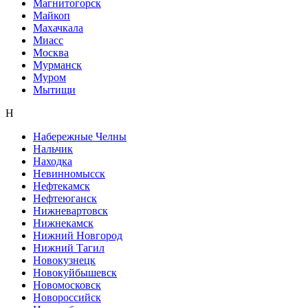
Магнитогорск
Майкоп
Махачкала
Миасс
Москва
Мурманск
Муром
Мытищи
Н
Набережные Челны
Нальчик
Находка
Невинномысск
Нефтекамск
Нефтеюганск
Нижневартовск
Нижнекамск
Нижний Новгород
Нижний Тагил
Новокузнецк
Новокуйбышевск
Новомосковск
Новороссийск