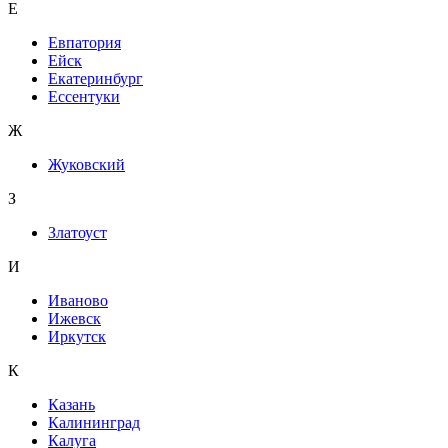
Е
Евпатория
Ейск
Екатеринбург
Ессентуки
Ж
Жуковский
З
Златоуст
И
Иваново
Ижевск
Иркутск
К
Казань
Калининград
Калуга