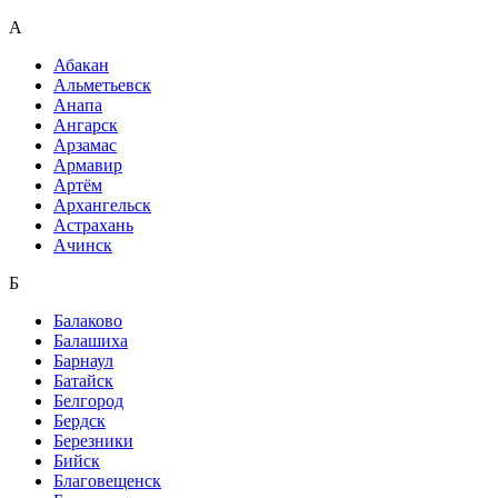
А
Абакан
Альметьевск
Анапа
Ангарск
Арзамас
Армавир
Артём
Архангельск
Астрахань
Ачинск
Б
Балаково
Балашиха
Барнаул
Батайск
Белгород
Бердск
Березники
Бийск
Благовещенск