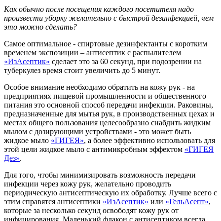
Как обычно после посещения каждого посетителя надо
произвести уборку желательно с быстрой дезинфекцией, чем
это можно сделать?
Самое оптимальное - спиртовые дезинфектанты с коротким
временем экспозиции – антисептик с распылителем
«ИзАсептик»
сделает это за 60 секунд, при подозрении на
туберкулез время стоит увеличить до 5 минут.
Особое внимание необходимо обратить на кожу рук - на
предприятиях пищевой промышленности и общественного
питания это основной способ передачи инфекции. Раковины,
предназначенные для мытья рук, в производственных цехах и
местах общего пользования целесообразно снабдить жидким
мылом с дозирующими устройствами - это может быть
жидкое мыло
«ГИГЕЯ»
, а более эффективно использовать для
этой цели жидкое мыло с антимикробным эффектом
«ГИГЕЯ
Дез»
.
Для того, чтобы минимизировать возможность передачи
инфекции через кожу рук, желательно проводить
периодическую антисептическую их обработку. Лучше всего с
этим справятся антисептики
«ИзАсептик»
или
«ГельАсепт»
,
которые за несколько секунд освободят кожу рук от
инфицирования. Маленький флакон с антисептиком всегда