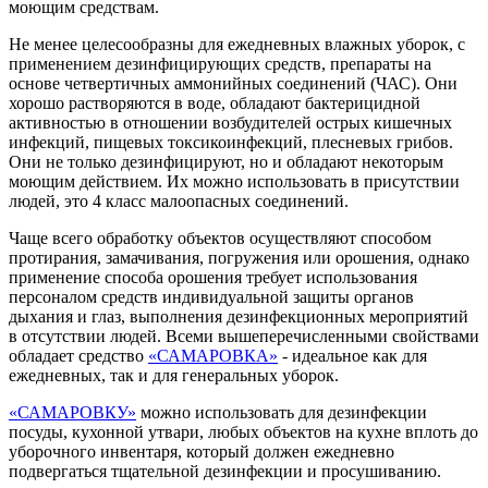
моющим средствам.
Не менее целесообразны для ежедневных влажных уборок, с
применением дезинфицирующих средств, препараты на
основе четвертичных аммонийных соединений (ЧАС). Они
хорошо растворяются в воде, обладают бактерицидной
активностью в отношении возбудителей острых кишечных
инфекций, пищевых токсикоинфекций, плесневых грибов.
Они не только дезинфицируют, но и обладают некоторым
моющим действием. Их можно использовать в присутствии
людей, это 4 класс малоопасных соединений.
Чаще всего обработку объектов осуществляют способом
протирания, замачивания, погружения или орошения, однако
применение способа орошения требует использования
персоналом средств индивидуальной защиты органов
дыхания и глаз, выполнения дезинфекционных мероприятий
в отсутствии людей. Всеми вышеперечисленными свойствами
обладает средство
«САМАРОВКА»
- идеальное как для
ежедневных, так и для генеральных уборок.
«САМАРОВКУ»
можно использовать для дезинфекции
посуды, кухонной утвари, любых объектов на кухне вплоть до
уборочного инвентаря, который должен ежедневно
подвергаться тщательной дезинфекции и просушиванию.