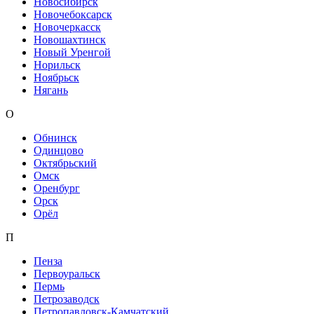
Новосибирск
Новочебоксарск
Новочеркасск
Новошахтинск
Новый Уренгой
Норильск
Ноябрьск
Нягань
О
Обнинск
Одинцово
Октябрьский
Омск
Оренбург
Орск
Орёл
П
Пенза
Первоуральск
Пермь
Петрозаводск
Петропавловск-Камчатский