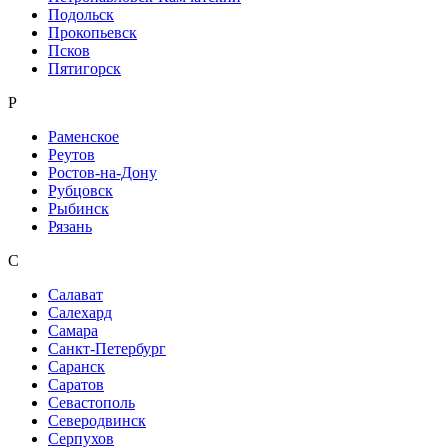
Подольск
Прокопьевск
Псков
Пятигорск
Р
Раменское
Реутов
Ростов-на-Дону
Рубцовск
Рыбинск
Рязань
С
Салават
Салехард
Самара
Санкт-Петербург
Саранск
Саратов
Севастополь
Северодвинск
Серпухов