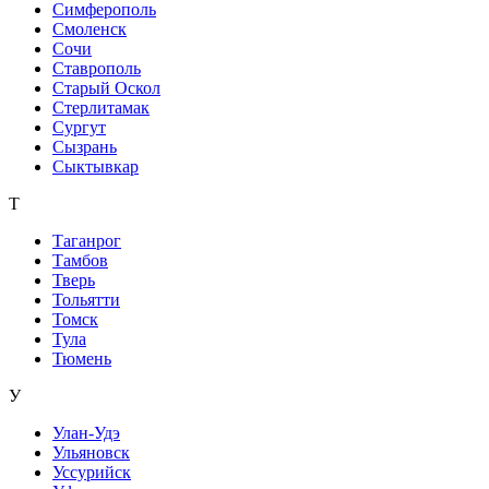
Симферополь
Смоленск
Сочи
Ставрополь
Старый Оскол
Стерлитамак
Сургут
Сызрань
Сыктывкар
Т
Таганрог
Тамбов
Тверь
Тольятти
Томск
Тула
Тюмень
У
Улан-Удэ
Ульяновск
Уссурийск